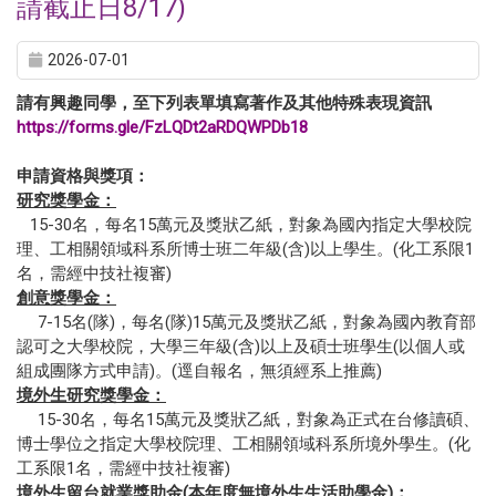
請截止日8/17)
2026-07-01
請有興趣同學，至下列表單填寫著作及其他特殊表現資訊
https://forms.gle/FzLQDt2aRDQWPDb18
申請資格與獎項：
研究獎學金：
15-30名，每名15萬元及獎狀乙紙，對象為國內指定大學校院
理、工相關領域科系所博士班二年級(含)以上學生。(化工系限1
名，需經中技社複審)
創意獎學金：
7-15名(隊)，每名(隊)15萬元及獎狀乙紙，對象為國內教育部
認可之大學校院，大學三年級(含)以上及碩士班學生(以個人或
組成團隊方式申請)。(逕自報名，無須經系上推薦)
境外生研究獎學金：
15-30名，每名15萬元及獎狀乙紙，對象為正式在台修讀碩、
博士學位之指定大學校院理、工相關領域科系所境外學生。(化
工系限1名，需經中技社複審)
境外生留台就業獎助金(本年度無境外生生活助學金)：