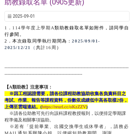
助教錄取名單 (0905更新)
2025-09-01
1
．
114
學年度上學期
A
類助教錄取名單如附件，請同學自
行參閱。
2
．本次錄取同學執行期間為：
2025/09/01-
2025/12/21
（
共
計16周
）
-----------------------------------------------------------------------------------
----------------------------------------------------
【
A類助教】注意事項：
※
因工程認證需要，請各位課程助教協助收集各負責科目之
考試、作業、報告等課程資料，份數依成績低中高各取樣
2
份，
上傳至
雲端連結。(
https://reurl.cc/oKzZZV
)
※
請各位助教可先行向該科課程教授報到，以便排定學期課
程準備及相關事項協助
。
※
若有「提前畢業、出國交換學生或休學者」，請務必
MAIL通知系辦陳小姐，以便縮短助教期間，謝謝。