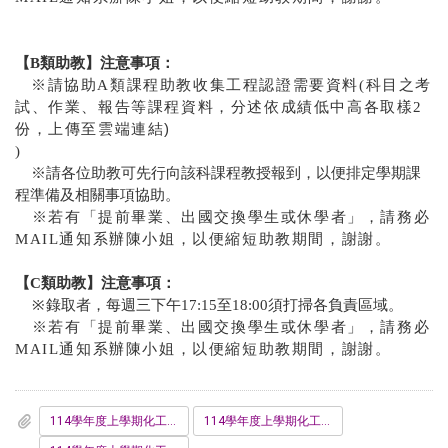
【B類助教】注意事項：
※請協助A類課程助教收集工程認證需要資料(科目之考
試、作業、報告等課程資料，分述依成績低中高各取樣
2
上傳至雲端連結)
份，
)
※
請各位助教可先行向該科課程教授報到，以便排定學期課
程準備及相關事項協助
。
※
若有「提前畢業、出國交換學生或休學者」，請務必
MAIL通知系辦陳小姐，以便縮短助教期間，謝謝。
【C類助教】注意事項：
※
錄取者，每週三下午17:15至18:00須打掃各負責區域。
※
若有「提前畢業、出國交換學生或休學者」，請務必
MAIL通知系辦陳小姐，以便縮短助教期間，謝謝。
114學年度上學期化工系A類助教名單__網路公告版_.pdf
114學年度上學期化工系B類助教名單_網路公告0905更新_.pdf