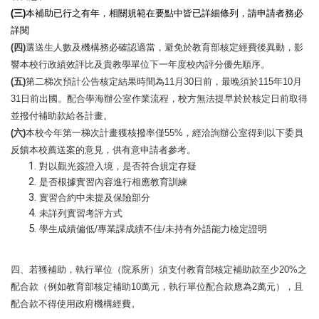
(
三)
本補助已行之有年，相關規範在要點中皆已詳細條列，請申請者務必
詳閱
(
四)
選送生人數及機構務必確認適當，避免於教育部核定經費後異動，影
響本校行政績效評比及貴教學單位下一年度校內評分優先順序。
(
五)
第二梯次預計公告核定結果時間為11月30日前，最晚須於115年10月
31日前出國。配合學海辦公室作業流程，校方無法提早於於核定日前取得
並撥付補助款給各計畫。
(
六)
本校今年第一梯次計畫獲核撥率僅55%，經洽詢辦公室得到以下委員
反饋本校薦送案的意見，供有意申請者參考。
對以觀光簽證入境，是否符合規定存疑
是否根據實習內容進行相應教育訓練
實習合約中未提及保險部分
未詳列實習考評方式
學生成績偏低/專業課成績不佳/未持有外語能力檢定證明
四、若獲補助，執行單位（院系所）須支付教育部核定補助款至少20%之
配合款（例如教育部核定補助10萬元，執行單位配合款應為2萬元），且
配合款不得使用政府機構經費。