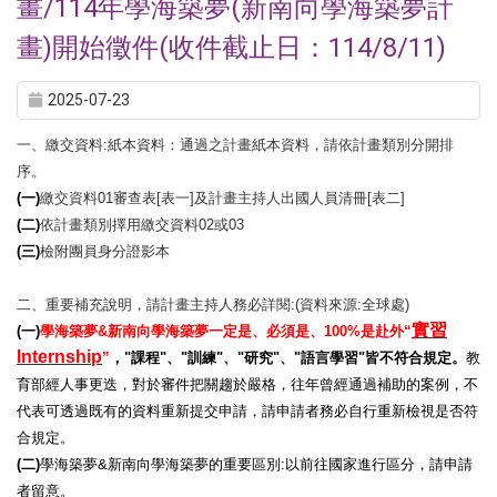
畫/114年學海築夢(新南向學海築夢計
畫)開始徵件(收件截止日：114/8/11)
2025-07-23
一、繳交資料:紙本資料：通過之計畫紙本資料，請依計畫類別分開排
序。
(
一)
繳交資料01審查表[表一]及計畫主持人出國人員清冊[表二]
(
二)
依計畫類別擇用繳交資料02或03
(
三)
檢附團員身分證影本
二、重要補充說明，請計畫主持人務必詳閱:(資料來源:全球處)
實習
(
一)
學海築夢&新南向學海築夢一定是、必須是、100%是赴外“
Internship
”
，"課程"、"訓練"、"研究"、"語言學習"皆不符合規定。
教
育部經人事更迭，對於審件把關趨於嚴格，往年曾經通過補助的案例，不
代表可透過既有的資料重新提交申請，請申請者務必自行重新檢視是否符
合規定。
(
二)
學海築夢&新南向學海築夢的重要區別:以前往國家進行區分，請申請
者留意。