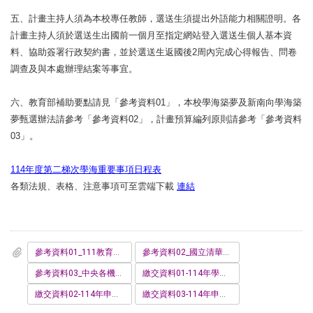
五、計畫主持人須為本校專任教師，選送生須提出外語能力相關證明。各
計畫主持人須於選送生出國前一個月至指定網站登入選送生個人基本資
料、協助簽署行政契約書，並於選送生返國後2周內完成心得報告、問卷
調查及與本處辦理結案等事宜。
六、教育部補助要點請見「參考資料01」，本校學海築夢及新南向學海築
夢甄選辦法請參考「參考資料02」，計畫預算編列原則請參考「參考資料
03」。
114年度第二梯次學海重要事項日程表
各類法規、表格、注意事項可至雲端下載
連結
參考資料01_111教育部鼓勵國內大專校院選送學生出國研修或國外專業實習補助要點修正規定.pdf
參考資料02_國立清華大學學海築夢及新南向學海築夢甄選辦法_110.06.21.pdf
參考資料03_中央各機關含事業機構派赴國外進修研究實習人員補助項目及數額表_114.1.1生效.pdf
繳交資料01-114年學海築夢及新南向學海築夢審核表_第2次徵選_-oo系所.xlsx
繳交資料02-114年申請學海築夢計畫書_第2次徵選_-oo系所.docx
繳交資料03-114年申請新南向學海築夢計畫書_第2次徵選_-oo系所.docx