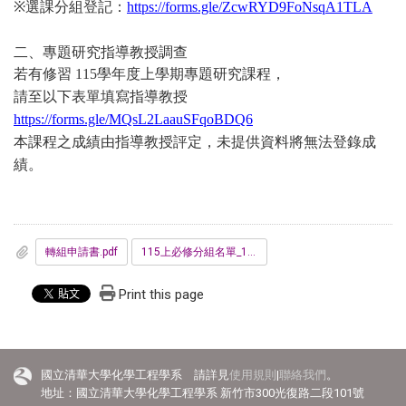
※
選課分組登記：
https://forms.gle/ZcwRYD9FoNsqA1TLA
二、專題研究指導教授調查
若有修習
115
學年度上學期專題研究課程
，
請至以下表單填寫指導教授
https://forms.gle/MQsL2LaauSFqoBDQ6
本課程之成績由指導教授評定，未提供資料將無法登錄成
績。
轉組申請書.pdf
115上必修分組名單_1150623.pdf
Print this page
國立清華大學化學工程學系 請詳見
使用規則
|
聯絡我們
。
地址：國立清華大學化學工程學系 新竹市300光復路二段101號