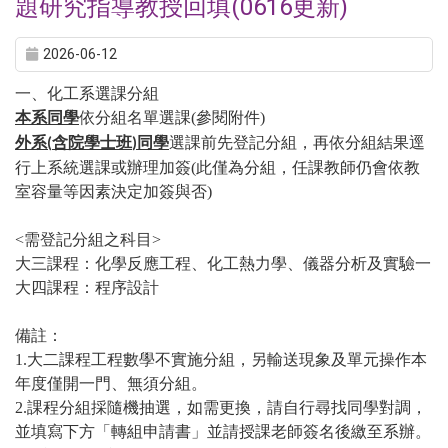
題研究指導教授回填(0616更新)
2026-06-12
一、化工系選課分組
本系同學
依分組名單選課
(
參閱附件
)
外系
含院學士班
同學
選課前先登記分組，再依分組結果逕
(
)
行上系統選課或辦理加簽
(
此僅為分組，任課教師仍會依教
室容量等因素決定加簽與否
)
<
需登記分組之科目
>
大三課程：化學反應工程、化工熱力學、儀器分析及實驗一
大四課程：程序設計
備註：
1.大二課程工程數學不實施分組，另輸送現象及單元操作本
年度僅開一門、無須分組。
2.
課程分組採隨機抽選，如需更換，請自行尋找同學對調，
並填寫下方「轉組申請書」並請授課老師簽名後繳至系辦。