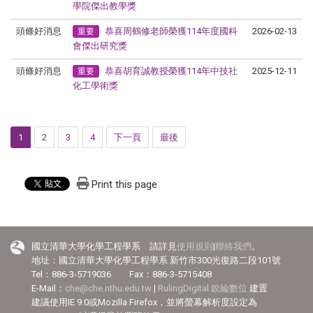
學院傑出教學獎
頭條好消息
恭喜周鶴修老師榮獲114年度國科
2026-02-13
重要
會傑出研究獎
頭條好消息
恭喜胡育誠教授榮獲114年中技社
2025-12-11
重要
化工學術獎
1
2
3
4
下一頁
最後
Print this page
國立清華大學化學工程學系 請詳見
使用規則
|
聯絡我們
。
地址：國立清華大學化學工程學系 新竹市300光復路二段101號
Tel：886-3-5719036 Fax：886-3-5715408
E-Mail：
che@che.nthu.edu.tw
|
RulingDigital 銳綸數位
建置
建議使用IE 9.0或Mozilla Firefox，並將螢幕解析度設定為