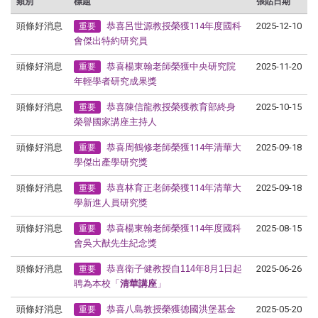
類別
標題
張貼日期
頭條好消息
恭喜呂世源教授榮獲114年度國科
2025-12-10
重要
會傑出特約研究員
頭條好消息
恭喜楊東翰老師榮獲中央研究院
2025-11-20
重要
年輕學者研究成果獎
頭條好消息
恭喜陳信龍教授榮獲教育部終身
2025-10-15
重要
榮譽國家講座主持人
頭條好消息
恭喜周鶴修老師榮獲114年清華大
2025-09-18
重要
學傑出產學研究獎
頭條好消息
恭喜林育正老師榮獲114年
清華大
2025-09-18
重要
學新進人員研究獎
頭條好消息
恭喜楊東翰老師榮獲114年度國科
2025-08-15
重要
會吳大猷先生紀念獎
頭條好消息
恭喜衛子健教授自
114
年
8
月
1
日起
2025-06-26
重要
聘為
本校「
清華講座
」
頭條好消息
恭喜
八島教授榮獲德國洪堡基金
2025-05-20
重要