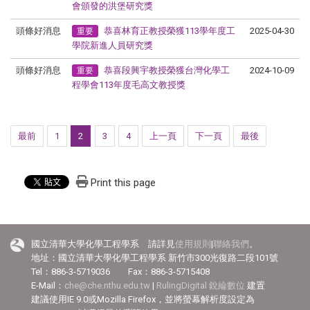
會頒發的洪堡研究獎
頭條好消息
恭喜林育正教授榮獲113學年度工
2025-04-30
重要
學院新進人員研究獎
頭條好消息
恭喜段興宇教授榮獲台灣化學工
2024-10-09
重要
程學會113年度毛高文教授獎
最前
1
2
3
4
上一頁
下一頁
最後
Print this page
國立清華大學化學工程學系 請詳見
使用規則
|
聯絡我們
。
地址：國立清華大學化學工程學系 新竹市300光復路二段101號
Tel：886-3-5719036 Fax：886-3-5715408
E-Mail：
che@che.nthu.edu.tw
|
RulingDigital 銳綸數位
建置
建議使用IE 9.0或Mozilla Firefox，並將螢幕解析度設定為