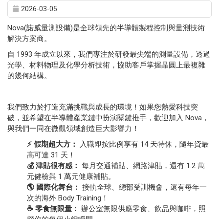
2026-03-05
Nova(諾威量測設備)是全球領先的半導體製程控制與量測技術
解決方案商。
自 1993 年成立以來，我們專注於研發最尖端的測量設備，透過
光學、材料物理及化學分析技術，協助客戶掌握晶圓上最複雜
的幾何結構。
我們致力於打造充滿挑戰與成長的環境！如果您熱愛科技突
破，並希望在半導體產業鏈中扮演關鍵推手，歡迎加入 Nova，
與我們一同在微觀領域創造巨大影響力！
⚡️
假期超大方：
入職即按比例享有 14 天特休，隨年資最
高可達 31 天！
💰
津貼很有感：
每月交通補貼、網路津貼，還有 1.2 萬
元健檢與 1 萬元健康補貼。
🌎
國際化舞台：
接軌全球、總部受訓機會，還有每年一
次的海外 Body Training！
☕️
零食無限量：
辦公室無限供應零食、飲品與咖啡，照