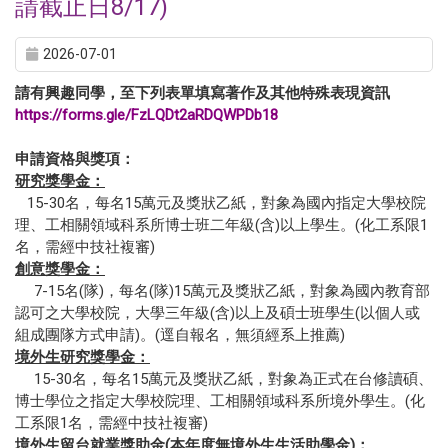
請截止日8/17)
2026-07-01
請有興趣同學，至下列表單填寫著作及其他特殊表現資訊
https://forms.gle/FzLQDt2aRDQWPDb18
申請資格與獎項：
研究獎學金：
15-30名，每名15萬元及獎狀乙紙，對象為國內指定大學校院
理、工相關領域科系所博士班二年級(含)以上學生。(化工系限1
名，需經中技社複審)
創意獎學金：
7-15名(隊)，每名(隊)15萬元及獎狀乙紙，對象為國內教育部
認可之大學校院，大學三年級(含)以上及碩士班學生(以個人或
組成團隊方式申請)。(逕自報名，無須經系上推薦)
境外生研究獎學金：
15-30名，每名15萬元及獎狀乙紙，對象為正式在台修讀碩、
博士學位之指定大學校院理、工相關領域科系所境外學生。(化
工系限1名，需經中技社複審)
境外生留台就業獎助金(本年度無境外生生活助學金)：