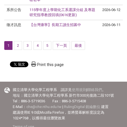
系所公告
115學年度上學期化工系選課分組 及專題
2026-06-12
研究指導教授回填(0616更新)
徵才訊息
【
台灣康寧】長期工讀生招募中
2026-06-11
1
2
3
4
5
下一頁
最後
Print this page
國立清華大學化學工程學系 請詳見
使用規則
|
聯絡我們
。
地址：國立清華大學化學工程學系 新竹市300光復路二段101號
Tel：886-3-5719036 Fax：886-3-5715408
E-Mail：
che@che.nthu.edu.tw
|
RulingDigital 銳綸數位
建置
建議使用IE 9.0或Mozilla Firefox，並將螢幕解析度設定為
1024*768，以獲得最佳瀏覽效果
Terms of use