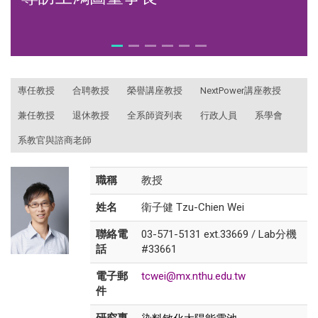
:::
專任教授
合聘教授
榮譽講座教授
NextPower講座教授
兼任教授
退休教授
全系師資列表
行政人員
系學會
系教官與諮商老師
職稱
教授
姓名
衛子健 Tzu-Chien Wei
聯絡電
03-571-5131 ext.33669 / Lab分機
話
#33661
電子郵
tcwei@mx.nthu.edu.tw
件
染料敏化太陽能電池
研究專