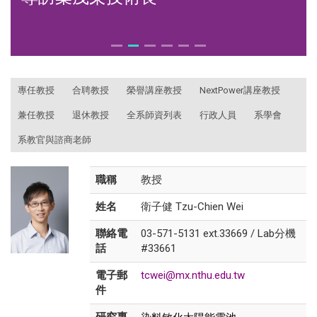
:::
專任教授
合聘教授
榮譽講座教授
NextPower講座教授
兼任教授
退休教授
全系師資列表
行政人員
系學會
系教官與諮商老師
職稱
教授
姓名
衛子健 Tzu-Chien Wei
聯絡電
03-571-5131 ext.33669 / Lab分機
話
#33661
電子郵
tcwei@mx.nthu.edu.tw
件
染料敏化太陽能電池
研究專