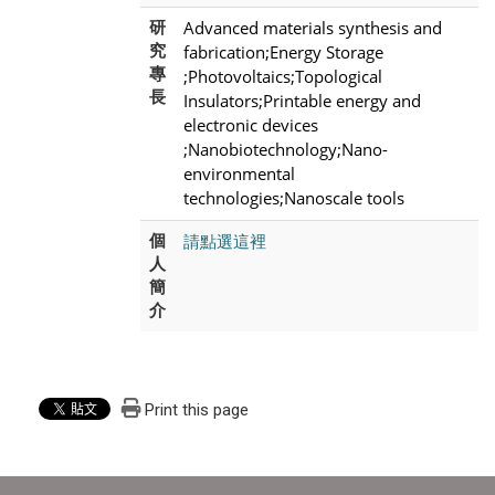
Advanced materials synthesis and
研
究
fabrication;Energy Storage
專
;Photovoltaics;Topological
長
Insulators;Printable energy and
electronic devices
;Nanobiotechnology;Nano-
environmental
technologies;Nanoscale tools
請點選這裡
個
人
簡
介
Print this page