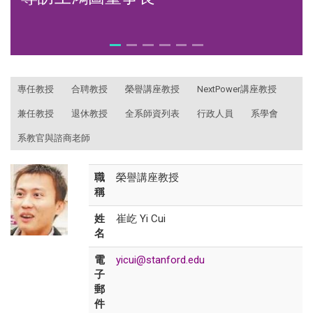
:::
專任教授
合聘教授
榮譽講座教授
NextPower講座教授
兼任教授
退休教授
全系師資列表
行政人員
系學會
系教官與諮商老師
職
榮譽講座教授
稱
姓
崔屹 Yi Cui
名
電
yicui@stanford.edu
子
郵
件