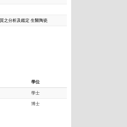
質之分析及鑑定 生醫陶瓷
學位
學士
博士