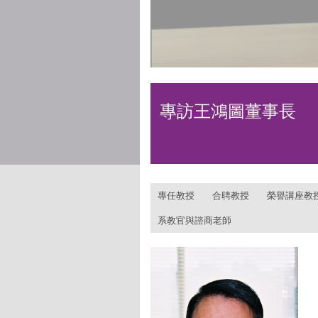
專訪葉茂榮技術長
:::
專任教授
合聘教授
榮譽講座教
系教官與諮商老師