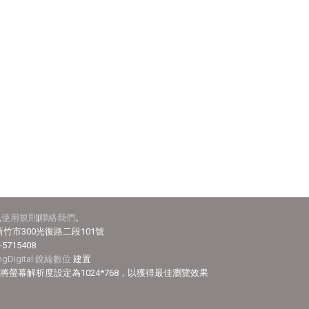
見
使用規則
|
聯絡我們
。
竹市300光復路二段101號
-5715408
ingDigital 銳綸數位
建置
efox，並將螢幕解析度設定為1024*768，以獲得最佳瀏覽效果