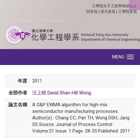
工學院分子工程學程碩士班
:::
回首頁
|
清大首頁
|
工學院首頁
MENU
Toggle navigation
年度
2011
全部作者
汪上曉 David Shan-Hill Wong
論文名稱
A G&P EWMA algorithm for high-mix
semiconductor manufacturing processes.
Author(s) : Chang CC, Pan TH, Wong DSH, Jang
SS Source: Journal of Process Control
Volume:21 Issue: 1 Page: 28-35 Published: 2011