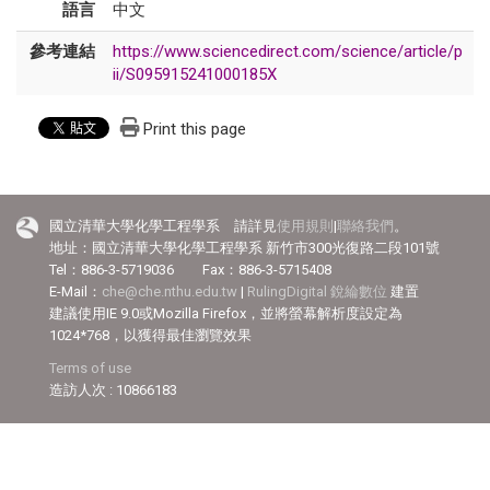
語言
中文
參考連結
https://www.sciencedirect.com/science/article/p
ii/S095915241000185X
Print this page
國立清華大學化學工程學系 請詳見
使用規則
|
聯絡我們
。
地址：國立清華大學化學工程學系 新竹市300光復路二段101號
Tel：886-3-5719036 Fax：886-3-5715408
E-Mail：
che@che.nthu.edu.tw
|
RulingDigital 銳綸數位
建置
建議使用IE 9.0或Mozilla Firefox，並將螢幕解析度設定為
1024*768，以獲得最佳瀏覽效果
Terms of use
造訪人次 : 10866183