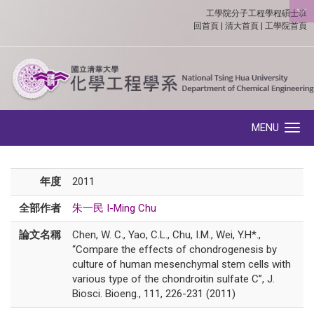
工學院分子工程學程碩士班
:::
回首頁
|
清大首頁
|
工學院首頁
MENU
Toggle navigation
年度
2011
全部作者
朱一民 I-Ming Chu
論文名稱
Chen, W. C., Yao, C.L., Chu, I.M., Wei, Y.H*.,
“Compare the effects of chondrogenesis by
culture of human mesenchymal stem cells with
various type of the chondroitin sulfate C”, J.
Biosci. Bioeng., 111, 226-231 (2011)