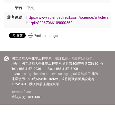
語言
中文
參考連結
https://www.sciencedirect.com/science/article/a
bs/pii/S0967066109000562
Print this page
國立清華大學化學工程學系 請詳見
使用規則
|
聯絡我們
。
地址：國立清華大學化學工程學系 新竹市300光復路二段101號
Tel：886-3-5719036 Fax：886-3-5715408
E-Mail：
che@che.nthu.edu.tw
|
RulingDigital 銳綸數位
建置
建議使用IE 9.0或Mozilla Firefox，並將螢幕解析度設定為
1024*768，以獲得最佳瀏覽效果
Terms of use
造訪人次 : 10881303