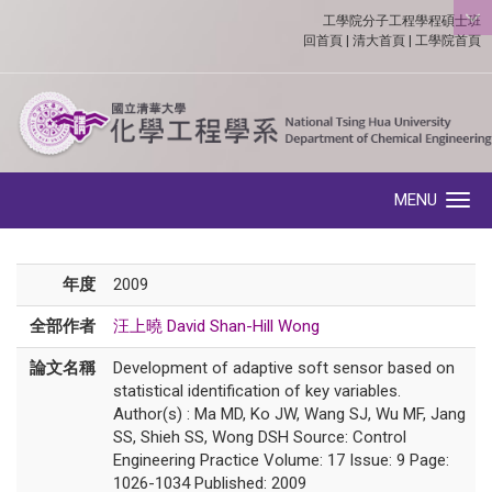
工學院分子工程學程碩士班
:::
回首頁
|
清大首頁
|
工學院首頁
MENU
Toggle navigation
年度
2009
全部作者
汪上曉 David Shan-Hill Wong
論文名稱
Development of adaptive soft sensor based on
statistical identification of key variables.
Author(s) : Ma MD, Ko JW, Wang SJ, Wu MF, Jang
SS, Shieh SS, Wong DSH Source: Control
Engineering Practice Volume: 17 Issue: 9 Page:
1026-1034 Published: 2009