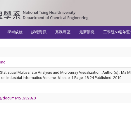
學術成就
課程資訊
系務專區
最新消息
工學院50週年暨
ong
Statistical Multivariate Analysis and Microarray Visualization. Author(s) : M
 on Industrial Informatics Volume: 6 Issue: 1 Page: 18-24 Published: 2010
org/document/5232820