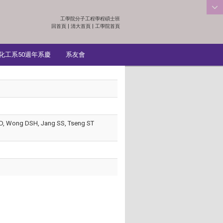
工學院分子工程學程碩士班
:::
回首頁
|
清大首頁
|
工學院首頁
化工系50週年系慶
系友會
a MD, Wong DSH, Jang SS, Tseng ST