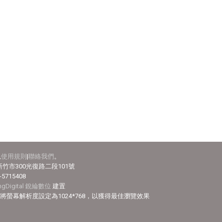
見
使用規則
|
聯絡我們
。
竹市300光復路二段101號
-5715408
ingDigital 銳綸數位
建置
efox，並將螢幕解析度設定為1024*768，以獲得最佳瀏覽效果