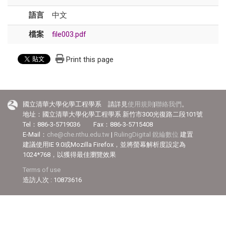
語言
中文
檔案
file003.pdf
Print this page
國立清華大學化學工程學系 請詳見
使用規則
|
聯絡我們
。
地址：國立清華大學化學工程學系 新竹市300光復路二段101號
Tel：886-3-5719036 Fax：886-3-5715408
E-Mail：
che@che.nthu.edu.tw
|
RulingDigital 銳綸數位
建置
建議使用IE 9.0或Mozilla Firefox，並將螢幕解析度設定為
1024*768，以獲得最佳瀏覽效果
Terms of use
造訪人次 : 10873616