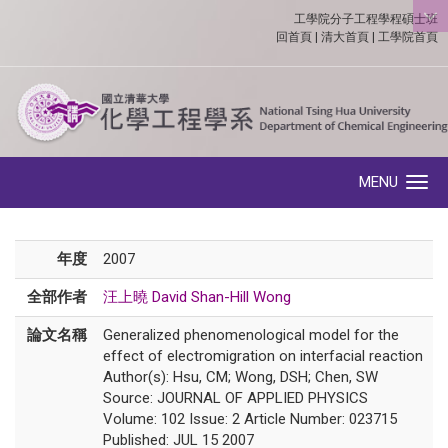
工學院分子工程學程碩士班
:::
回首頁
|
清大首頁
|
工學院首頁
MENU
Toggle navigation
年度
2007
全部作者
汪上曉 David Shan-Hill Wong
論文名稱
Generalized phenomenological model for the
effect of electromigration on interfacial reaction
Author(s): Hsu, CM; Wong, DSH; Chen, SW
Source: JOURNAL OF APPLIED PHYSICS
Volume: 102 Issue: 2 Article Number: 023715
Published: JUL 15 2007