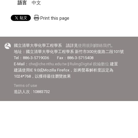
語言
中文
Print this page
國立清華大學化學工程學系 請詳見
使用規則
|
聯絡我們
。
地址：國立清華大學化學工程學系 新竹市300光復路二段101號
Tel：886-3-5719036 Fax：886-3-5715408
E-Mail：
che@che.nthu.edu.tw
|
RulingDigital 銳綸數位
建置
建議使用IE 9.0或Mozilla Firefox，並將螢幕解析度設定為
1024*768，以獲得最佳瀏覽效果
Terms of use
造訪人次 : 10883732