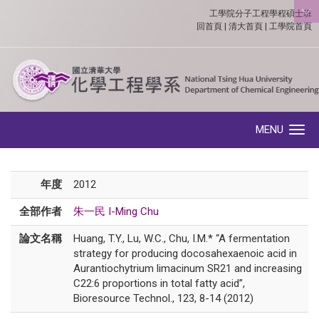
工學院分子工程學程碩士班
:::
回首頁
|
清大首頁
|
工學院首頁
MENU
Toggle navigation
年度
2012
全部作者
朱一民 I-Ming Chu
論文名稱
Huang, T.Y., Lu, W.C., Chu, I.M.* “A fermentation
strategy for producing docosahexaenoic acid in
Aurantiochytrium limacinum SR21 and increasing
C22:6 proportions in total fatty acid”,
Bioresource Technol., 123, 8-14 (2012)