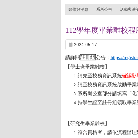
:::
頭條好消息
系所公告
活動與演
112學年度畢業離校程
2024-06-17
請詳閱
註冊組
公告：
https://regis
【學士班畢業離校】
請先至校務資訊系統
確認影
請至校務資訊系統啟動畢業
系所辦公室部分請填寫「化
持學生證至註冊組領取畢業
【研究生畢業離校】
符合資格者，請依流程辦理