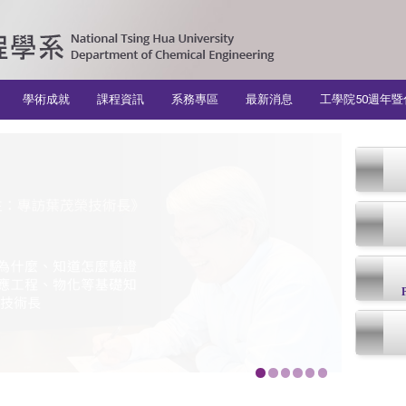
學術成就
課程資訊
系務專區
最新消息
工學院50週年暨