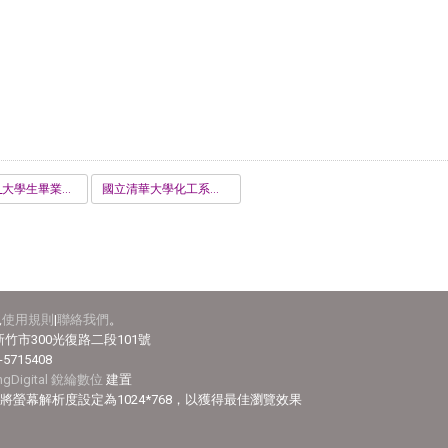
工程認證_大學生畢業問卷.pdf
國立清華大學化工系離校手續單_1121121.pdf
見
使用規則
|
聯絡我們
。
竹市300光復路二段101號
-5715408
ingDigital 銳綸數位
建置
efox，並將螢幕解析度設定為1024*768，以獲得最佳瀏覽效果