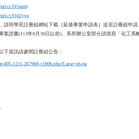
reurl.cc/lVpqmj
reurl.cc/Qd2yyo
，請同學至註冊組網站下載［延後畢業申請表］送至註冊組申請
畢業證書
(113
年
8
月
30
日以前
)
。系所辦公室部分請填寫「化工系
以下資訊請參閱註冊組公告：
u.tw/p/405-1211-267969,c1806.php?Lang=zh-tw
A
D
序