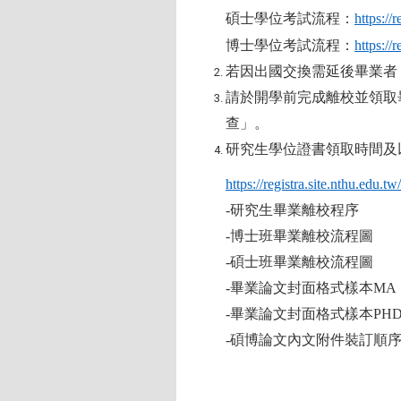
碩士學位考試流程：
https://
博士學位考試流程：
https://
若因出國交換需延後畢業者
請於開學前完成離校並領取
查」。
研究生學位證書領取時間及
https://registra.site.nthu.ed
-
研究生畢業離校程序
-
博士班畢業離校流程圖
-
碩士班畢業離校流程圖
-
畢業論文封面格式樣本
M
-
畢業論文封面格式樣本
PH
-
碩博論文內文附件裝訂順