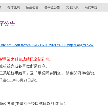
講
徵才訊息
招生公告
獎學金公告
其他訊息
系友專訪
序公告
tra.site.nthu.edu.tw/p/405-1211-267969,c1806.php?Lang=zh-tw
響畢業之科目成績已全部到齊。
離校並完成各單位所需程序。
工系離校手續單」及「畢業問卷調查」
(
請參閱附件檔案
)
。
證書
(113
年
6
月
21
日起
)
。
學位考試
(
本學期最後口試日為
7
月
31
日
)
。