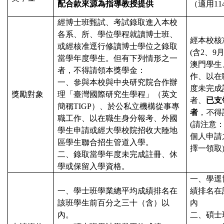
配合款來源為指導教授提供
（適用
11
經博士班甄試、考試錄取進入本校
各系、所、學位學程就讀博士班、
經本校核
或經核准逕行修讀博士學位之錄取
(
含
2
、
9
當學年度學生。但有下列情形之一
澳門學生
者，不得請領本獎學金：
作、以在
一、參與本校與中央研究院合作辦
度未完成
獎勵對象
理「臺灣國際研究生學程」（英文
者、
已支
簡稱
TIGP
）、於公私立機構從事專
者
，不得
職工作、以在職生身分報考、外國
(
請注意
學生申請或經大學校院招收大陸地
個人申請
區學生聯合招生管道入學。
擇一領取
二、錄取當學年度未完成註冊、休
學或保留入學資格。
一、學逕
一、學士班學業總平均成績排名在
績排名在
該班學生前百分之三十（含）以
內
內。
二、碩士