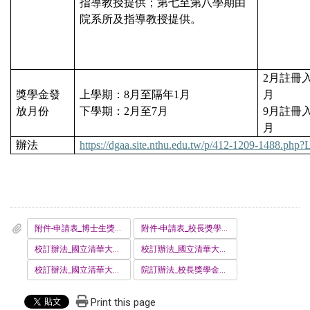
指導教授提供；第七至第八學期由
院系所及指導教授提供。
2
月註冊
獎學金發
上學期：
8
月至隔年
1
月
月
放月份
下學期：
2
月至
7
月
9
月註冊
月
辦法
https://dgaa.site.nthu.edu.tw/p/412-1209-1488.php
附件-申請表_博士生獎學金-新生-學生使用.docx
附件-申請表_校長獎學金-新生-學生使用.docx
校訂辦法_國立清華大學校長獎學金設置辦法-上網版1091026-1.pdf
校訂辦法_國立清華大學博士生研究獎學金試辦要點1130402.pdf
校訂辦法_國立清華大學辦理教育部博士生研究獎學金實施要點1130918.pdf
院訂辦法_校長獎學金工學院選拔作業細則_1091221修訂_.pdf
Print this page