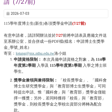
請 (7/27前)
2026-07-03
115
學年度博士生
(
新生
)
各項獎學金申請
(7/27
前
)
有意申請者，請詳閱辦法並於
7/27
前將申請表及應備文件送
至系辦公室，並合併成一份
PDF
檔
(
檔名：申請博士生獎學
金_
學號_姓名
)
寄至：
lotung@mx.nthu.edu.tw
洛小姐
申請資格限制：
本次具備申請資格之對象，為
114
學
年度第
2
學期
入學及
115
學年度第
1
學期
入學之博士班
學生。
獎學金兼領與兼得限制：
「校長獎學金」、「國科會
博士生研究獎學金」與「教育部博士生獎學金」可同
時提出申請。惟「國科會」與「教育部」獎學金僅能
擇一獲獎；另外，若同時獲得「校長」與「教育部」
獎學金，則校長獎學金之學校出資部分將轉為配合
款。