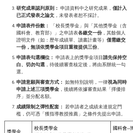
研究成果認列原則：
申請資料中之研究成果，
僅計入
已正式發表之論文
，未發表者恕不採計。
申請表件份數：
「校長獎學金」與「其他獎學金（含
國科會、教育部）」之申請表
各繳交一份
，其
餘個人
證明文件（如：歷年成績單、讀書計畫等）
僅需繳交
一份，無須依獎學金項目重複提供三份
。
申請表勾選欄位：
申請表上的獎學金項目
請先保持空
白、切勿勾選
，待後續審查核定後，將由系辦統一勾
選。
申請意願與審查方式：
如無特別說明，一律
視為同時
申請上述三項獎學金
，後續將依據審查結果「擇優排
序」並分配名額。
成績限制之彈性配套：
若申請者之成績未達規定門
檻，仍可憑「獲指導教授推薦」之條件先提出申請。
校長獎學金
國科會
--
獎學金