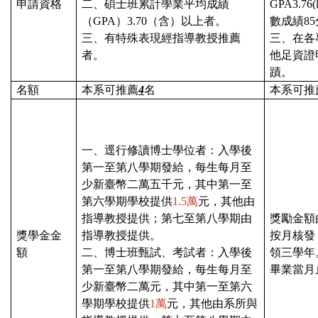
申請資格
二、碩士班累計學業平均成績
GPA3.76(
（
GPA
）
3.70
（含）以上者。
數成績
85
三、有特殊表現經指導教授推薦
三、在各
者。
他足資證
蹟。
名額
本系可推薦
4
名
本系可推
一、逕行修讀博士學位者：入學後
第一至第八學期發給，每生每月至
少新臺幣二萬五千元，其中第一至
第六學期學校提供
1.5萬
元，其他由
指導教授提供；第七至第八學期由
獎勵金額
獎學金金
指導教授提供。
按月核發
額
二、博士班甄試、考試者：入學後
領三學年
第一至第八學期發給，每生每月至
畢業當月
少新臺幣二萬元，其中第一至第六
學期學校提供
1萬
元，其他由系所與