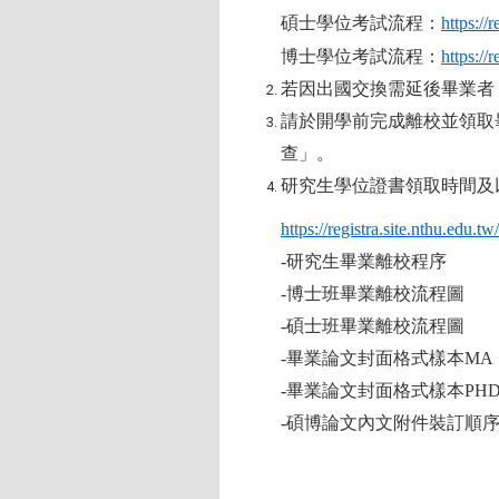
碩士學位考試流程：
https://
博士學位考試流程：
https://
若因出國交換需延後畢業者
請於開學前完成離校並領取
查」。
研究生學位證書領取時間及
https://registra.site.nthu.ed
-
研究生畢業離校程序
-
博士班畢業離校流程圖
-
碩士班畢業離校流程圖
-
畢業論文封面格式樣本
M
-
畢業論文封面格式樣本
PH
-
碩博論文內文附件裝訂順