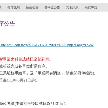
講
徵才訊息
招生公告
獎學金公告
其他訊息
系友專訪
序公告
tra.site.nthu.edu.tw/p/405-1211-267969,c1806.php?Lang=zh-tw
響畢業之科目成績已全部到齊。
離校並完成各單位所需程序。
工系離校手續單」及「畢業問卷調查」
(
請參閱附件檔案
)
。
證書
(113
年
6
月
21
日起
)
。
學位考試
(
本學期最後口試日為
7
月
31
日
)
。