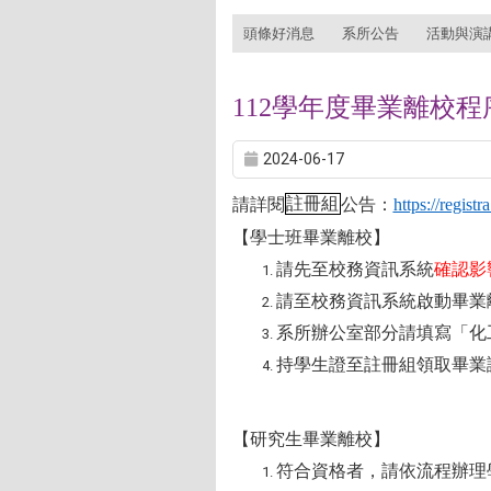
:::
頭條好消息
系所公告
活動與演
112學年度畢業離校程
2024-06-17
請詳閱
註冊組
公告：
https://regis
【學士班畢業離校】
請先至校務資訊系統
確認影
請至校務資訊系統啟動畢業
系所辦公室部分請填寫「化
持學生證至註冊組領取畢業
【研究生畢業離校】
符合資格者，請依流程辦理