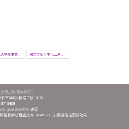
工程認證_大學生畢業問卷.pdf
國立清華大學化工系離校手續單_1121121.pdf
見
使用規則
|
聯絡我們
。
竹市300光復路二段101號
-5715408
ingDigital 銳綸數位
建置
efox，並將螢幕解析度設定為1024*768，以獲得最佳瀏覽效果