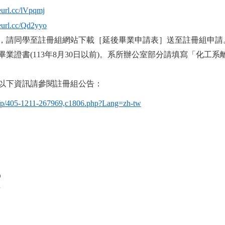
reurl.cc/lVpqmj
reurl.cc/Qd2yyo
，請同學至註冊組網站下載［延後畢業申請表］送至註冊組申請
畢業證書
(113
年
8
月
30
日以前
)
。系所辦公室部分請填寫「化工系
以下資訊請參閱註冊組公告：
u.tw/p/405-1211-267969,c1806.php?Lang=zh-tw
A
D
序