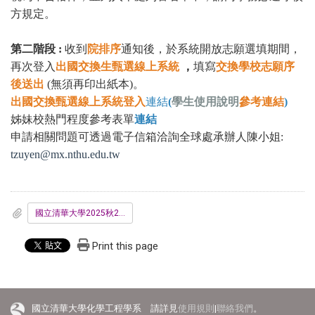
方規定。
第二階段 :
收到
院排序
通知後，於系統開放志願選填期間，
再次登入
出國交換生甄選線上系統
，
填寫
交換學校志願序
後送出
(無須再印出紙本)。
出國交換甄選線上系統登入
連結
(
學生使用說明
參考連結
)
姊妹校熱門程度參考表單
連結
申請相關問題可透過電子信箱洽詢全球處承辦人陳小姐:
tzuyen@mx.nthu.edu.tw
國立清華大學2025秋2026春出國交換生申請表__2024.05.31版_.docx
Print this page
國立清華大學化學工程學系 請詳見
使用規則
|
聯絡我們
。