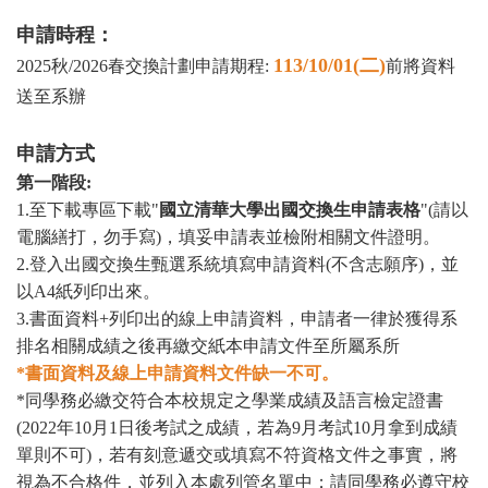
申請時程：
113/10/01(
二)
2025
秋/2026春交換計劃申請期程:
前將資料
送至系辦
申請方式
第一階段:
1.
至下載專區下載"
國立清華大學出國交換生申請表格
"(請以
電腦繕打，勿手寫)，填妥申請表並檢附相關文件證明。
2.
登入出國交換生甄選系統填寫申請資料(不含志願序)，並
以A4紙列印出來。
3.
書面資料+列印出的線上申請資料，申請者一律於獲得系
排名相關成績之後再繳交紙本申請文件至所屬系所
*
書面資料及線上申請資料文件缺一不可。
*
同學務必繳交符合本校規定之學業成績及語言檢定證書
(2022年10月1日後考試之成績，若為9月考試10月拿到成績
單則不可)，若有刻意遞交或填寫不符資格文件之事實，將
視為不合格件，並列入本處列管名單中；請同學務必遵守校