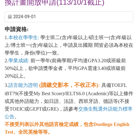
換計畫開放申請(113/10/1截止)
2024-09-01
申請資格:
1.
本校在學學生:
學士班二(含)年級以上/碩士班一(含)年級以
上/博士班一(含)年級以上，申請及出國期 間皆必須為本校在
學學生，身份(學位)一致。
2.
學業成績:
前一學年(前兩學期)平均達GPA3.20或班級前
50%以上，欲申請獎學金者，平均GPA需達3.40或班級前
20%以上。
:
(
請繳交影本，不收正本)
3.
語言能力證明
具備TOEFL
iBT79(不接受My Best Score)/IELTS6.0 (Academic)等以上條件
或其他外語能力，如日語、法語、西班牙語、德語等(不接
受TOEIC或GEPT或GRE)，請參考
交換生甄選外語能力標準
公告
。
不接受列表以外其他語言檢定成績，包含Duolingo English
Test、全民英檢等等。