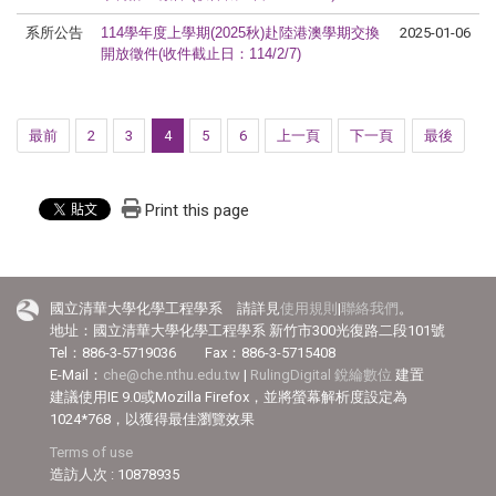
系所公告
114
學年度上學期
(2025
秋
)
赴陸港澳學期交換
2025-01-06
開放徵件(收件截止日：114/2/7)
最前
2
3
4
5
6
上一頁
下一頁
最後
Print this page
國立清華大學化學工程學系 請詳見
使用規則
|
聯絡我們
。
地址：國立清華大學化學工程學系 新竹市300光復路二段101號
Tel：886-3-5719036 Fax：886-3-5715408
E-Mail：
che@che.nthu.edu.tw
|
RulingDigital 銳綸數位
建置
建議使用IE 9.0或Mozilla Firefox，並將螢幕解析度設定為
1024*768，以獲得最佳瀏覽效果
Terms of use
造訪人次 : 10878935