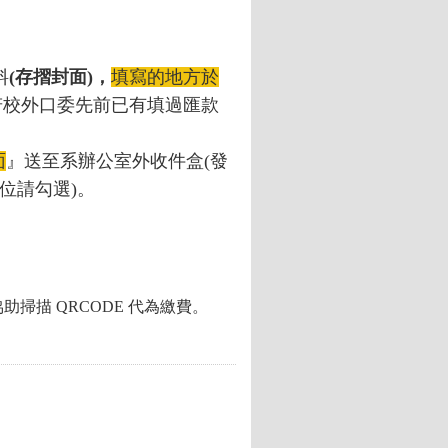
料
(
存摺封面)，
填寫的地方於
若校外口委先前已有填過匯款
面
』送至系辦公室外收件盒(發
位請勾選)
。
描 QRCODE 代為繳費。