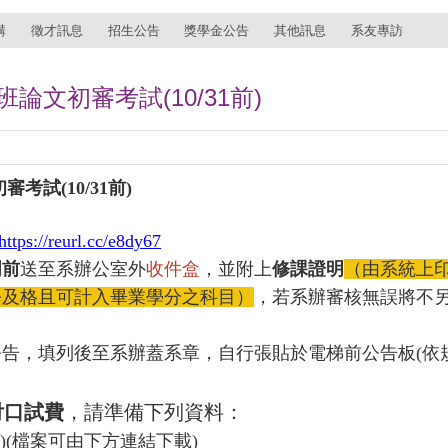
講
徵才訊息
招生公告
獎學金公告
其他訊息
系友專訪
論文初審考試(10/31前)
試(10/31前)
https://reurl.cc/e8dy67
周前
送至系辦公室外
收件盒
，並附上
修課證明
（由系統上
修及格且可計入畢業學分之科目）
，若系辦審核無誤將不
告，填列後至系辦蓋系章，自行張貼於電梯前公告板(依
付口試費
，請準備下列資料：
2)(檔案可由下方連結下載)