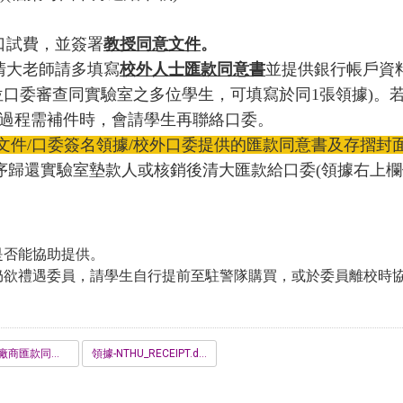
口試費，並簽署
教授同意文件
。
清大老師請多填寫
校外人士匯款同意書
並提供銀行帳戶資
1位口委審查同實驗室之多位學生，可填寫於同1張領據)。
過程需補件時，會請學生再聯絡口委。
文件/口委簽名領據/校外口委提供的匯款同意書及存摺封
程序歸還實驗室墊款
人或核銷後清大匯款給口委(領據右上欄
是否能協助提供。
欲禮遇委員，請學生自行提前至駐警隊購買，或於委員離校時協助掃
校外人士廠商匯款同意書_Remittance_Consent.doc
領據-NTHU_RECEIPT.doc