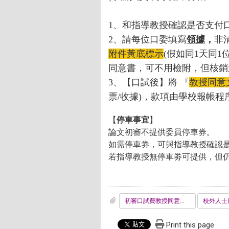
1、和指導教授確認是否支付
2、請每位口委填寫
領據
，
非
附件黃底標示
(假如同1天同
同意書，可不用檢附，但核銷
3、
【口試後】
將 『
教授同意
票/收據)，款項由學校報帳
【
停車事宜
】
論文初審不提供委員停車券。
如需停車劵，可與指導教授確認
若指導教授無停車劵可提供，但仍
初審口試費教授同意文件-Application_Proposal_Oral_fee
Print this page