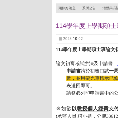
:::
頭條好消息
系所公告
活動與演
114
學年度上學期碩士班
2025-10-02
114
學年度上學期碩士班論文初審考
論文初審考試辦法及申請書：
申請書
請於初審口試
一
數，並用螢光筆標示已
表送回即可。
請務必列印申請書中的公
※如欲
以
教授個人經費
支
(承辦人員:柯小姐，分機3361