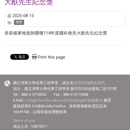
大猷先生紀念獎
2025-08-15
獲獎
恭喜楊東翰老師榮獲114年度國科會吳大猷先生紀念獎
Print this page
國立清華大學化學工程學系 請詳見
使用規則
|
聯絡我們
。
地址：國立清華大學化學工程學系 新竹市300光復路二段101號
Tel：886-3-5719036 Fax：886-3-5715408
E-Mail：
che@che.nthu.edu.tw
|
RulingDigital 銳綸數位
建置
建議使用IE 9.0或Mozilla Firefox，並將螢幕解析度設定為
1024*768，以獲得最佳瀏覽效果
Terms of use
造訪人次 : 10875011