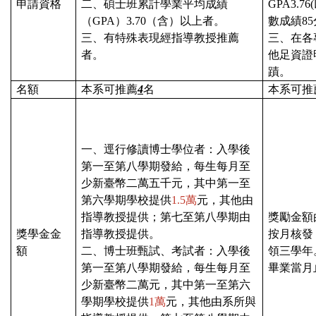
申請資格
二、碩士班累計學業平均成績
GPA3.76(
（
GPA
）
3.70
（含）以上者。
數成績
85
三、有特殊表現經指導教授推薦
三、在各
者。
他足資證
蹟。
名額
本系可推薦
4
名
本系可推
一、逕行修讀博士學位者：入學後
第一至第八學期發給，每生每月至
少新臺幣二萬五千元，其中第一至
第六學期學校提供
1.5萬
元，其他由
指導教授提供；第七至第八學期由
獎勵金額
獎學金金
指導教授提供。
按月核發
額
二、博士班甄試、考試者：入學後
領三學年
第一至第八學期發給，每生每月至
畢業當月
少新臺幣二萬元，其中第一至第六
學期學校提供
1萬
元，其他由系所與