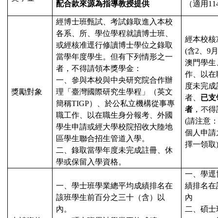
配合款來源為指導教授提供
（適用
11
經博士班甄試、考試錄取進入本校
各系、所、學位學程就讀博士班、
經本校核
或經核准逕行修讀博士學位之錄取
(
含
2
、
9
當學年度學生。但有下列情形之一
澳門學生
者，不得請領本獎學金：
作、以在
一、參與本校與中央研究院合作辦
度未完成
獎勵對象
理「臺灣國際研究生學程」（英文
者、
已支
簡稱
TIGP
）、於公私立機構從事專
者
，不得
職工作、以在職生身分報考、外國
(
請注意
學生申請或經大學校院招收大陸地
個人申請
區學生聯合招生管道入學。
擇一領取
二、錄取當學年度未完成註冊、休
學或保留入學資格。
一、學逕
一、學士班學業總平均成績排名在
績排名在
該班學生前百分之三十（含）以
內
內。
二、碩士