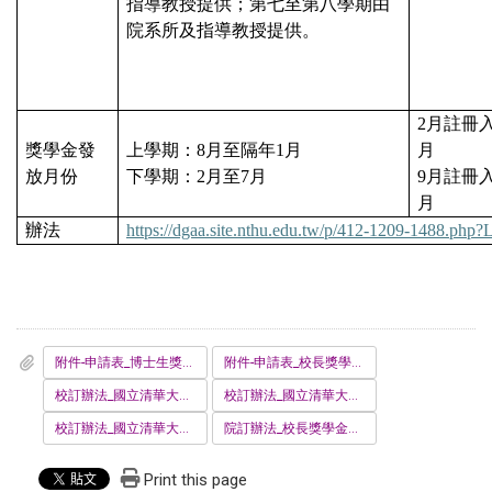
指導教授提供；第七至第八學期由
院系所及指導教授提供。
2
月註冊
獎學金發
上學期：
8
月至隔年
1
月
月
放月份
下學期：
2
月至
7
月
9
月註冊
月
辦法
https://dgaa.site.nthu.edu.tw/p/412-1209-1488.php
附件-申請表_博士生獎學金-新生-學生使用.docx
附件-申請表_校長獎學金-新生-學生使用.docx
校訂辦法_國立清華大學校長獎學金設置辦法-上網版1091026-1.pdf
校訂辦法_國立清華大學博士生研究獎學金試辦要點1130402.pdf
校訂辦法_國立清華大學辦理教育部博士生研究獎學金實施要點1130918.pdf
院訂辦法_校長獎學金工學院選拔作業細則_1091221修訂_.pdf
Print this page