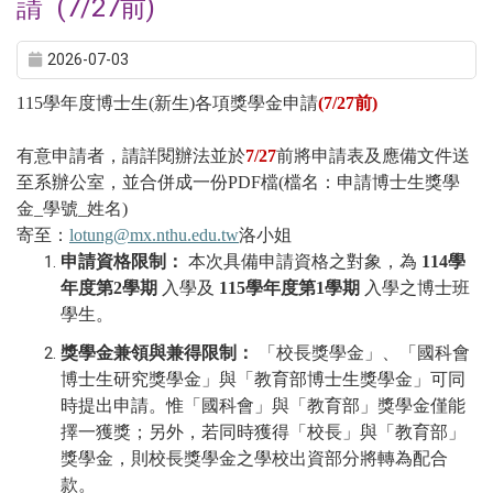
請 (7/27前)
2026-07-03
115
學年度博士生
(
新生
)
各項獎學金申請
(7/27
前
)
有意申請者，請詳閱辦法並於
7/27
前將申請表及應備文件送
至系辦公室，並合併成一份
PDF
檔
(
檔名：申請博士生獎學
金_
學號_姓名
)
寄至：
lotung@mx.nthu.edu.tw
洛小姐
申請資格限制：
本次具備申請資格之對象，為
114
學
年度第
2
學期
入學及
115
學年度第
1
學期
入學之博士班
學生。
獎學金兼領與兼得限制：
「校長獎學金」、「國科會
博士生研究獎學金」與「教育部博士生獎學金」可同
時提出申請。惟「國科會」與「教育部」獎學金僅能
擇一獲獎；另外，若同時獲得「校長」與「教育部」
獎學金，則校長獎學金之學校出資部分將轉為配合
款。