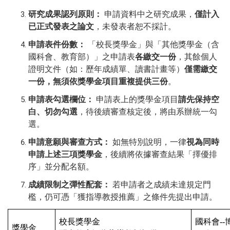
研究成果認列原則：
申請資料中之研究成果，
僅計入
已正式發表之論文
，未發表者恕不採計。
申請表件份數：
「校長獎學金」與「其他獎學金（含
國科會、教育部）」之申請表
各繳交一份
，其
餘個人
證明文件（如：歷年成績單、讀書計畫等）
僅需繳交
一份，無須依獎學金項目重複提供三份
。
申請表勾選欄位：
申請表上的獎學金項目
請先保持空
白、切勿勾選
，待後續審查核定後，將由系辦統一勾
選。
申請意願與審查方式：
如無特別說明，一律
視為同時
申請上述三項獎學金
，後續將依據審查結果「擇優排
序」並分配名額。
成績限制之彈性配套：
若申請者之成績未達規定門
檻，仍可憑「獲指導教授推薦」之條件先提出申請。
校長獎學金
國科會
--
獎學金